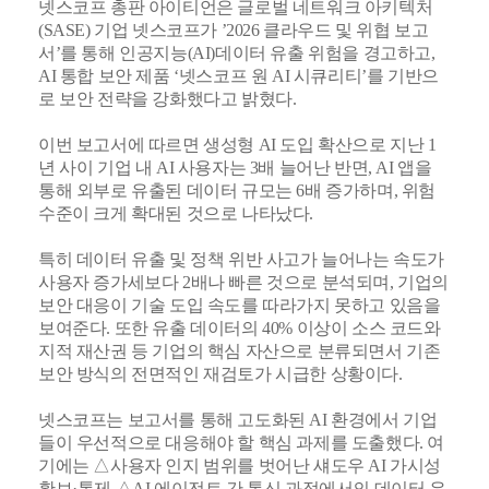
넷스코프 총판 아이티언은 글로벌 네트워크 아키텍처
(SASE) 기업 넷스코프가 ’2026 클라우드 및 위협 보고
서’를 통해 인공지능(AI)데이터 유출 위험을 경고하고,
AI 통합 보안 제품 ‘넷스코프 원 AI 시큐리티’를 기반으
로 보안 전략을 강화했다고 밝혔다.
이번 보고서에 따르면 생성형 AI 도입 확산으로 지난 1
년 사이 기업 내 AI 사용자는 3배 늘어난 반면, AI 앱을
통해 외부로 유출된 데이터 규모는 6배 증가하며, 위험
수준이 크게 확대된 것으로 나타났다.
특히 데이터 유출 및 정책 위반 사고가 늘어나는 속도가
사용자 증가세보다 2배나 빠른 것으로 분석되며, 기업의
보안 대응이 기술 도입 속도를 따라가지 못하고 있음을
보여준다. 또한 유출 데이터의 40% 이상이 소스 코드와
지적 재산권 등 기업의 핵심 자산으로 분류되면서 기존
보안 방식의 전면적인 재검토가 시급한 상황이다.
넷스코프는 보고서를 통해 고도화된 AI 환경에서 기업
들이 우선적으로 대응해야 할 핵심 과제를 도출했다. 여
기에는 △사용자 인지 범위를 벗어난 섀도우 AI 가시성
확보·통제 △AI 에이전트 간 통신 과정에서의 데이터 유