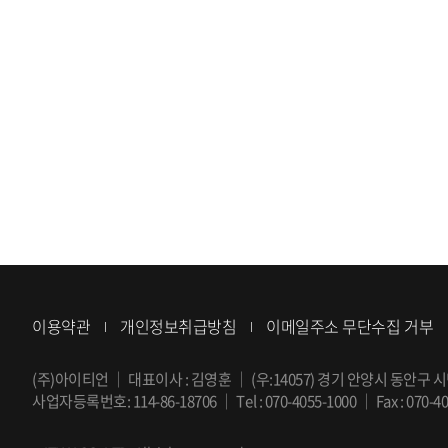
이용약관
개인정보취급방침
이메일주소 무단수집 거부
(주)아이티언
｜
대표이사 : 김영훈
｜
(우:14057) 경기 안양시 동안구 시
사업자등록번호: 114-86-18706
｜
Tel :
070-4055-1000
｜
Fax : 070-4