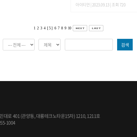
아이티언
| 2023.09.13 | 조회 720
1
2
3
4
[ 5 ]
6
7
8
9
10
검색
민대로 401 (관양동, 대륭테크노타운15차) 1210, 1211호
055-1004