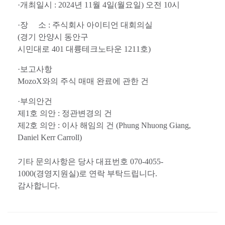
·
개최일시
: 2024
년
11
월
4
일
(
월요일
)
오전
10
시
·
장
소
:
주식회사 아이티언 대회의실
(
경기 안양시 동안구
시민대로
401
대륭테크노타운
1211
호
)
·
보고사항
MozoX
와의 주식 매매 완료에 관한 건
·
부의안건
제
1
호 의안
:
정관변경의 건
제
2
호 의안
:
이사 해임의 건
(Phung Nhuong Giang,
Daniel Kerr Carroll)
기타
문의사항은 당사 대표번호
070-4055-
1000(
경영지원실
)
로
연락
부탁드립니다
.
감사합니다
.