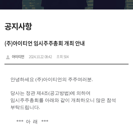
공지사항
(주)아이티언 임시주주총회 개최 안내
아이티언
2024.10.22 08:42
조회 504
안녕하세요
(
주
)
아이티언의 주주여러분
.
당사는 정관 제
4
조
(
공고방법
)
에 의하여
임시주주총회를 아래와 같이 개최하오니 많은 참석
부탁드립니다
.
***
아
래
***