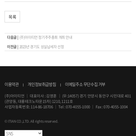
목록
다음글 |
(주)아이티언 정기주주총회 개최 안내
이전글 |
2023년 경기도 성실납세자 선정
이용약관
개인정보취급방침
이메일주소 무단수집 거부
(주)아이티언
｜
대표이사 : 김영훈
｜
(우:14057) 경기 안양시 동안구 시민대로 401
(관양동, 대륭테크노타운15차) 1210, 1211호
사업자등록번호: 114-86-18706
｜
Tel :
070-4055-1000
｜
Fax : 070-4055-1004
© ITIAN CO.,LTD. All rights reserved.