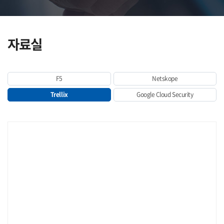
자료실
F5
Netskope
Trellix
Google Cloud Security