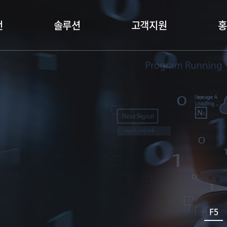
언
솔루션
고객지원
홍
F5