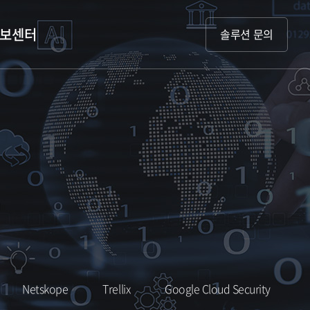
보센터
솔루션 문의
Netskope
Trellix
Google Cloud Security