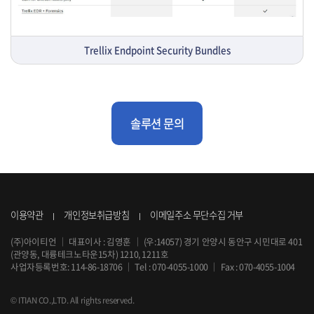
Trellix Endpoint Security Bundles
솔루션 문의
이용약관
개인정보취급방침
이메일주소 무단수집 거부
(주)아이티언
｜
대표이사 : 김영훈
｜
(우:14057) 경기 안양시 동안구 시민대로 401
(관양동, 대륭테크노타운15차) 1210, 1211호
사업자등록번호: 114-86-18706
｜
Tel :
070-4055-1000
｜
Fax : 070-4055-1004
© ITIAN CO.,LTD. All rights reserved.