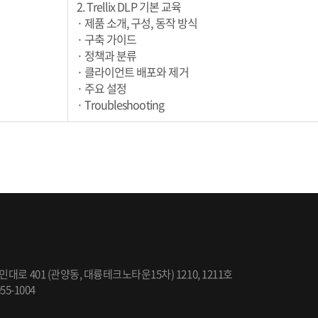
2. Trellix DLP 기본 교육
· 제품 소개, 구성, 동작 방식
· 구축 가이드
· 정책과 분류
· 클라이언트 배포와 제거
· 주요 설정
· Troubleshooting
민대로 401 (관양동, 대륭테크노타운15차) 1210, 1211호
055-1004