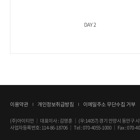
DAY 2
이용약관
개인정보취급방침
이메일주소 무단수집 거부
(주)아이티언
｜
대표이사 : 김영훈
｜
(우:14057) 경기 안양시 동안구 시
사업자등록번호: 114-86-18706
｜
Tel :
070-4055-1000
｜
Fax : 070-4